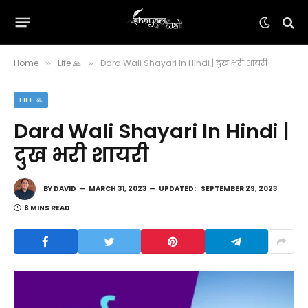
Home
Life 🙏
Dard Wali Shayari In Hindi | दुख भरी शायरी
»
»
LIFE 🙏
Dard Wali Shayari In Hindi |
दुख भरी शायरी
BY
DAVID
MARCH 31, 2023
UPDATED:
SEPTEMBER 29, 2023
8 MINS READ