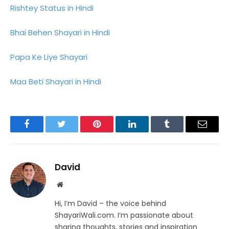
Rishtey Status in Hindi
Bhai Behen Shayari in Hindi
Papa Ke Liye Shayari
Maa Beti Shayari in Hindi
Facebook
Twitter
Pinterest
LinkedIn
Tumblr
Email
David
Website
Hi, I’m David – the voice behind
ShayariWali.com. I’m passionate about
sharing thoughts, stories and inspiration