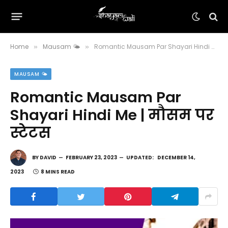
Home
Mausam 🌤️
Romantic Mausam Par Shayari Hindi Me | मौसम पर स्टेटस
»
»
MAUSAM 🌤️
Romantic Mausam Par
Shayari Hindi Me | मौसम पर
स्टेटस
BY
DAVID
FEBRUARY 23, 2023
UPDATED:
DECEMBER 14,
2023
8 MINS READ