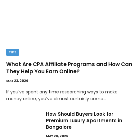
TIPS
What Are CPA Affiliate Programs and How Can
They Help You Earn Online?
MAY 23, 2026
If you’ve spent any time researching ways to make
money online, you’ve almost certainly come…
How Should Buyers Look for
Premium Luxury Apartments in
Bangalore
MAY 20, 2026