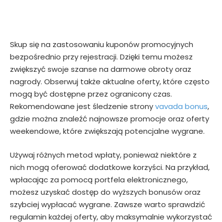
Skup się na zastosowaniu kuponów promocyjnych
bezpośrednio przy rejestracji. Dzięki temu możesz
zwiększyć swoje szanse na darmowe obroty oraz
nagrody. Obserwuj także aktualne oferty, które często
mogą być dostępne przez ogranicony czas.
Rekomendowane jest śledzenie strony
vavada bonus
,
gdzie można znaleźć najnowsze promocje oraz oferty
weekendowe, które zwiększają potencjalne wygrane.
Używaj różnych metod wpłaty, ponieważ niektóre z
nich mogą oferować dodatkowe korzyści. Na przykład,
wpłacając za pomocą portfela elektronicznego,
możesz uzyskać dostęp do wyższych bonusów oraz
szybciej wypłacać wygrane. Zawsze warto sprawdzić
regulamin każdej oferty, aby maksymalnie wykorzystać