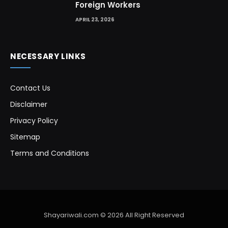
Foreign Workers
APRIL 23, 2026
NECESSARY LINKS
Contact Us
Disclaimer
Privacy Policy
Sitemap
Terms and Conditions
Shayariwali.com © 2026 All Right Reserved