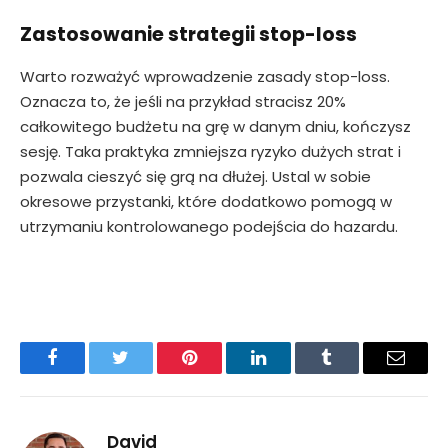
Zastosowanie strategii stop-loss
Warto rozważyć wprowadzenie zasady stop-loss.
Oznacza to, że jeśli na przykład stracisz 20%
całkowitego budżetu na grę w danym dniu, kończysz
sesję. Taka praktyka zmniejsza ryzyko dużych strat i
pozwala cieszyć się grą na dłużej. Ustal w sobie
okresowe przystanki, które dodatkowo pomogą w
utrzymaniu kontrolowanego podejścia do hazardu.
Facebook
Twitter
Pinterest
LinkedIn
Tumblr
Email
David