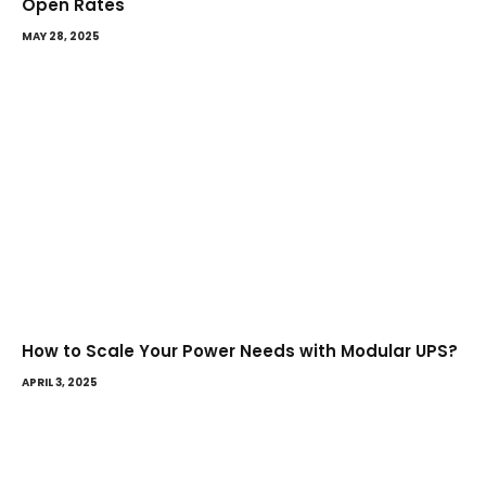
Open Rates
MAY 28, 2025
How to Scale Your Power Needs with Modular UPS?
APRIL 3, 2025