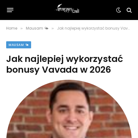
Home
Mausam 🌤️
Jak najlepiej wykorzystać bonusy Vavada w 2026
»
»
MAUSAM 🌤️
Jak najlepiej wykorzystać
bonusy Vavada w 2026