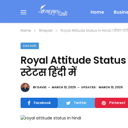
Home
Busin
Home
Shayari
Royal Attitude Status In Hindi | रॉयल एटीट्यू
»
»
SHAYARI
Royal Attitude Status I
स्टेटस हिंदी में
BY
DAVID
MARCH 13, 2025
UPDATED:
MARCH 13, 2025
Facebook
Twitter
Pinterest