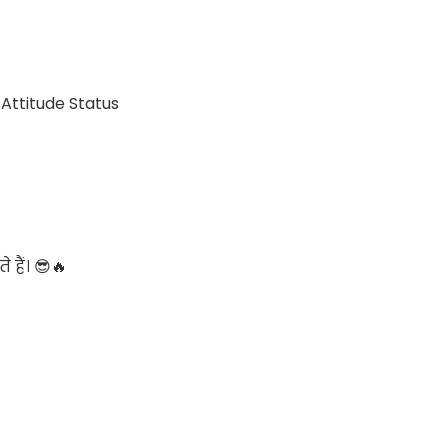
 हैं। 😎🔥