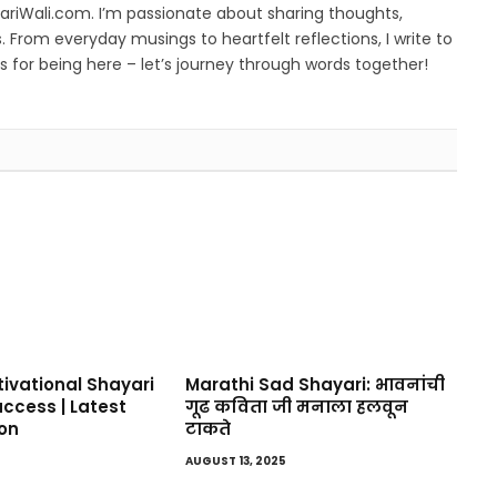
yariWali.com. I’m passionate about sharing thoughts,
. From everyday musings to heartfelt reflections, I write to
 for being here – let’s journey through words together!
tivational Shayari
Marathi Sad Shayari: भावनांची
Success | Latest
गूढ कविता जी मनाला हलवून
ion
टाकते
AUGUST 13, 2025