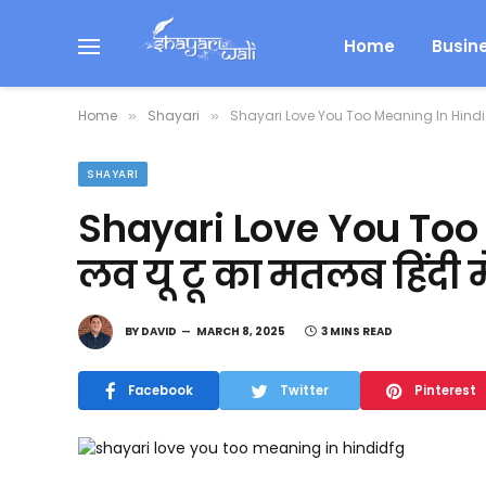
Home
Busin
Home
Shayari
Shayari Love You Too Meaning In Hindi | 
»
»
SHAYARI
Shayari Love You Too 
लव यू टू का मतलब हिंदी मे
BY
DAVID
MARCH 8, 2025
3 MINS READ
Facebook
Twitter
Pinterest