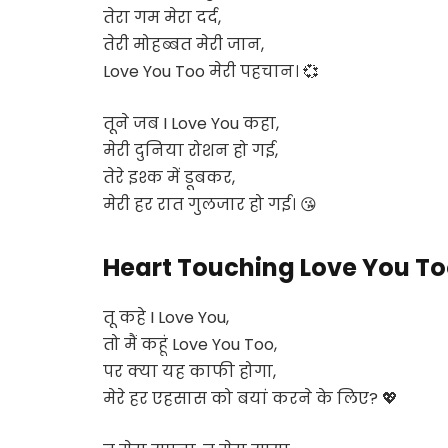
तेरा गम मेरा दर्द,
तेरी मोहब्बत मेरी जान,
Love You Too
मेरी पहचान। 💞
तूने जब
I Love You
कहा,
मेरी दुनिया रोशन हो गई,
तेरे इश्क में डूबकर,
मेरी हर रात गुलजार हो गई। 😘
Heart Touching Love You To
तू कहे
I Love You
,
तो मैं कहूं
Love You Too
,
पर क्या यह काफी होगा,
मेरे हर एहसास को बयां करने के लिए? 💖