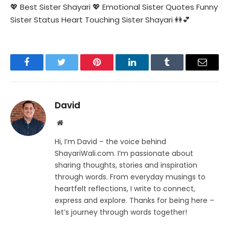
💖 Best Sister Shayari 💖 Emotional Sister Quotes Funny
Sister Status Heart Touching Sister Shayari 👭💕
Facebook
Twitter
Pinterest
LinkedIn
Tumblr
Email
David
Website
Hi, I’m David – the voice behind
ShayariWali.com. I’m passionate about
sharing thoughts, stories and inspiration
through words. From everyday musings to
heartfelt reflections, I write to connect,
express and explore. Thanks for being here –
let’s journey through words together!