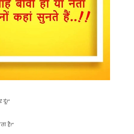
दूं!”
ता है!”