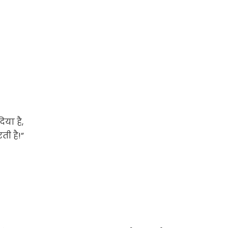
या है,
ती है!”