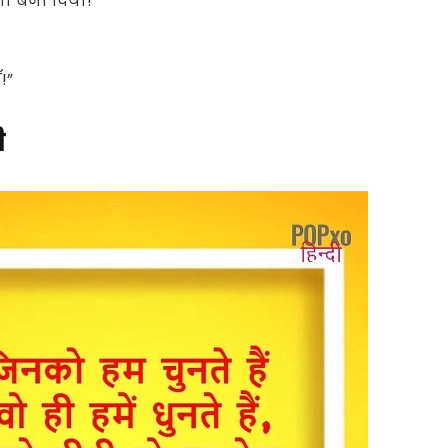
ा बना दिया!”
!”
ी