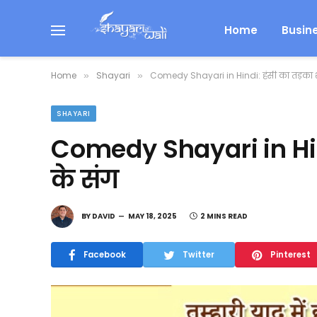
Home
Busin
Home
Shayari
Comedy Shayari in Hindi: हंसी का तड़का 
»
»
SHAYARI
Comedy Shayari in Hin
के संग
BY
DAVID
MAY 18, 2025
2 MINS READ
Facebook
Twitter
Pinterest