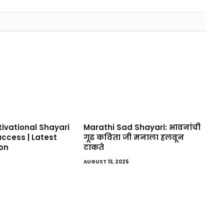
tivational Shayari
Marathi Sad Shayari: भावनांची
Success | Latest
गूढ कविता जी मनाला हलवून
ion
टाकते
AUGUST 13, 2025