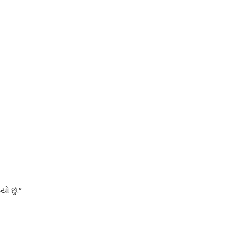
ો છું.”