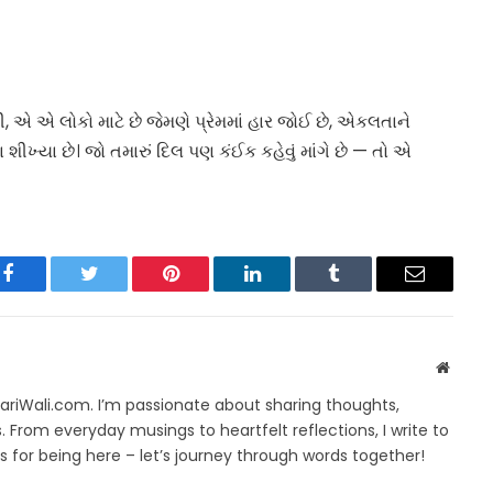
એ એ લોકો માટે છે જેમણે પ્રેમમાં હાર જોઈ છે, એકલતાને
ખ્યા છે। જો તમારું દિલ પણ કંઈક કહેવું માંગે છે — તો એ
Facebook
Twitter
Pinterest
LinkedIn
Tumblr
Email
Websit
yariWali.com. I’m passionate about sharing thoughts,
. From everyday musings to heartfelt reflections, I write to
 for being here – let’s journey through words together!