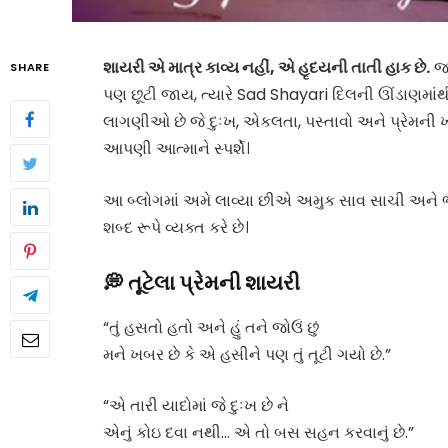
શાયરી એ માત્ર કાવ્ય નહીં, એ હૃદયની તાતી હાક છે.
જ્
SHARE
પણ છૂટી જાય, ત્યારે
Sad Shayari
દિલની ઊંડાણમાંથ
લાગણીઓ છે જે દુઃખ, એકલતા, પસ્તાવો અને પ્રેમની ખ
આપણી આત્માને સ્પર્શે।
આ બ્લોગમાં અમે લાવ્યા છીએ અમુક સાવ સાચી અન
શબ્દ રૂપે વ્યક્ત કરે છે।
💭 તૂટેલા પ્રેમની શાયરી
“તું હસતો હતો અને હું તને જોઉં છું
મને ખબર છે કે એ હસીને પણ તું તૂટી ગયો છે.”
“એ તારી યાદોમાં જે દુઃખ છે ને
એનું કોઇ દવા નથી… એ તો બસ સહન કરવાનું છે.”