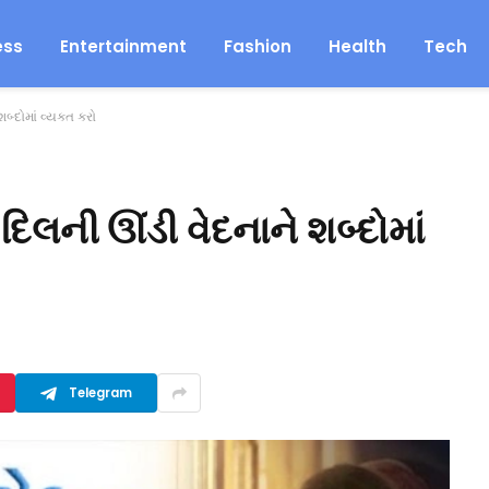
ess
Entertainment
Fashion
Health
Tech
્દોમાં વ્યક્ત કરો
લની ઊંડી વેદનાને શબ્દોમાં
Telegram