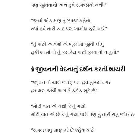
પણ જીવવાનો અર્થ હવે સમજાતો નથી.”
“જ્યાં એક ક્ષણે તું ‘સાથ’ કહેતો
ત્યાં હવે તારી યાદ પણ ખામોશ રહી ગઈ.”
“તું પાછો આવશો એ ભ્રમમાં જીવી લીધું
હકીકતમાં તો તું ક્યારેય પાછો ફરવાનો ન હતો.”
🕯️ જીવનની વેદનાનું દર્શન કરતી શાયરી
“જીવન તો ચાલે જ છે, પણ હવે હાસ્ય વગર
હર ક્ષણ એવી લાગે કે કંઈક ખૂટે છે.”
“મોટી વાત એ નથી કે તું ગયો
મોટી વાત એ છે કે તું ગયા પછી પણ હું તારી રાહ જોઈ રહ્ય
“સમય બધું સાફ કરે છે કહેવાય છે