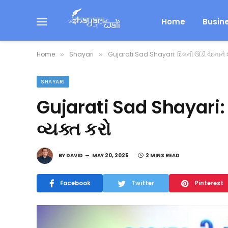
Home
Busin
Home
Shayari
Gujarati Sad Shayari: દિલની ઊંડી વેદનાને શબ
»
»
SHAYARI
Gujarati Sad Shayari: દિ
વ્યક્ત કરો
BY
DAVID
MAY 20, 2025
2 MINS READ
Facebook
Twitter
Pinterest