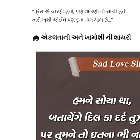
“પ્રેમ એકતરફી હતો, પણ લાગણી તો સાચી હતી
તારી ખુશી જોઈને પણ દુઃખ કેમ થાય છે…”
🌧️ એકલતાની અને ખામોશી ની શાયરી