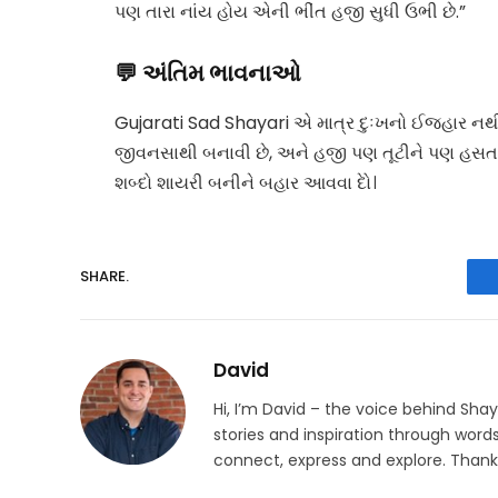
પણ તારા નાંય હોય એની ભીંત હજી સુધી ઉભી છે.”
💬 અંતિમ ભાવનાઓ
Gujarati Sad Shayari એ માત્ર દુઃખનો ઈજહાર નથી, 
જીવનસાથી બનાવી છે, અને હજી પણ તૂટીને પણ હસતા શી
શબ્દો શાયરી બનીને બહાર આવવા દેો।
SHARE.
David
Hi, I’m David – the voice behind Sha
stories and inspiration through words
connect, express and explore. Thanks