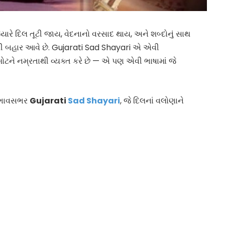
યારે દિલ તૂટી જાય, વેદનાનો વરસાદ થાય, અને શબ્દોનું સાથ
ી બહાર આવે છે.
Gujarati Sad Shayari
એ એવી
ોટને નમ્રતાથી વ્યક્ત કરે છે — એ પણ એવી ભાષામાં જે
ે ભાવસભર
Gujarati
Sad Shayari
, જે દિલનાં વલોણાને