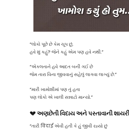
“લોકો પૂછે છે કેમ ચૂપ છું,
હવે શું કહું? જેને કહું એમ પણ હવે નથી.”
“એકલતાને હવે આદત બની ગઈ છે
જેમ તારા વિના જીવવાનું સહેલું લાગવા લાગ્યું છે.”
“મારી ખામોશીમાં પણ તું હતા
પણ લોકો એ ખાલી સન્નાટો માન્યો.”
💔 અણછેતી વિદાય અને પસ્તાવાની શાયર
“તારી विदाई એવી હતી કે હું જીવી રહ્યો છું