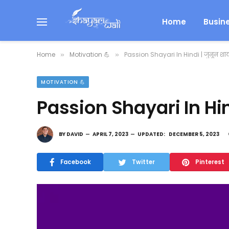
Home
Busin
Home
Motivation 💪
Passion Shayari In Hindi | जुनून शायरी
»
»
MOTIVATION 💪
Passion Shayari In Hindi
BY
DAVID
APRIL 7, 2023
UPDATED:
DECEMBER 5, 2023
Facebook
Twitter
Pinterest