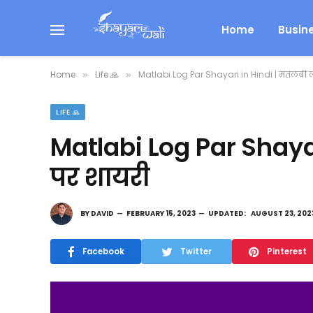
Home
Busin
Home
Life 🙏
Matlabi Log Par Shayari in Hindi | मतलबी ल
»
»
LIFE 🙏
Matlabi Log Par Shayar
पर शायरी
BY
DAVID
FEBRUARY 15, 2023
UPDATED:
AUGUST 23, 202
Facebook
Twitter
Pinterest